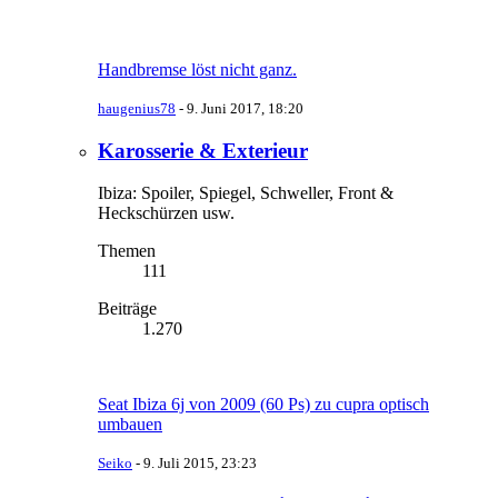
Handbremse löst nicht ganz.
haugenius78
-
9. Juni 2017, 18:20
Karosserie & Exterieur
Ibiza: Spoiler, Spiegel, Schweller, Front &
Heckschürzen usw.
Themen
111
Beiträge
1.270
Seat Ibiza 6j von 2009 (60 Ps) zu cupra optisch
umbauen
Seiko
-
9. Juli 2015, 23:23