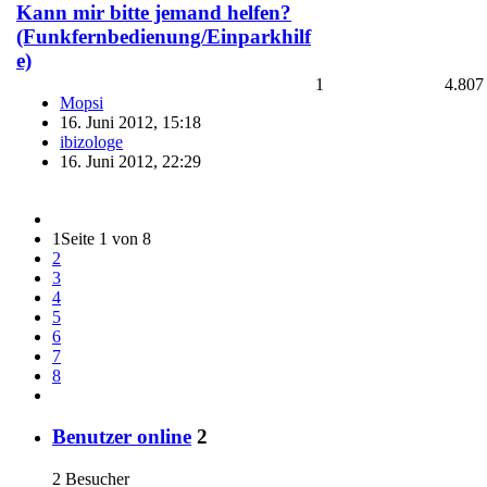
Kann mir bitte jemand helfen?
(Funkfernbedienung/Einparkhilf​
e)
1
4.807
Mopsi
16. Juni 2012, 15:18
ibizologe
16. Juni 2012, 22:29
1
Seite 1 von 8
2
3
4
5
6
7
8
Benutzer online
2
2 Besucher