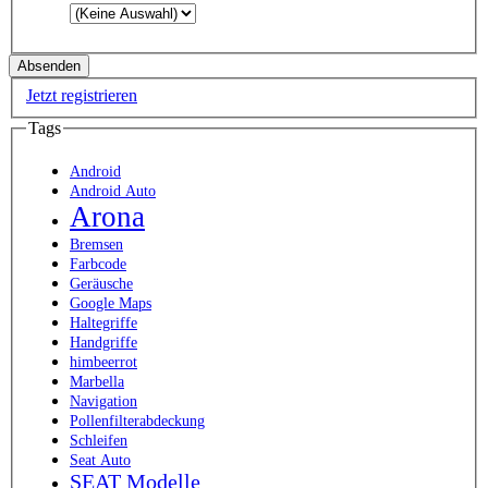
Jetzt registrieren
Tags
Android
Android Auto
Arona
Bremsen
Farbcode
Geräusche
Google Maps
Haltegriffe
Handgriffe
himbeerrot
Marbella
Navigation
Pollenfilterabdeckung
Schleifen
Seat Auto
SEAT Modelle