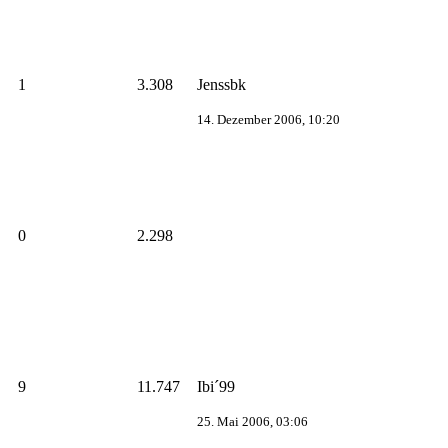
1
3.308
Jenssbk
14. Dezember 2006, 10:20
0
2.298
9
11.747
Ibi´99
25. Mai 2006, 03:06