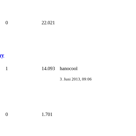
0
22.021
ay
1
14.093
hanocool
3. Juni 2013, 09:06
0
1.701