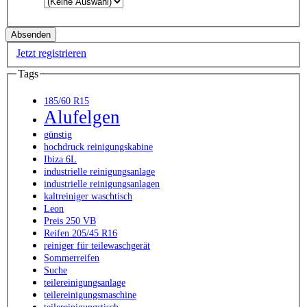
Jetzt registrieren
Tags
185/60 R15
Alufelgen
günstig
hochdruck reinigungskabine
Ibiza 6L
industrielle reinigungsanlage
industrielle reinigungsanlagen
kaltreiniger waschtisch
Leon
Preis 250 VB
Reifen 205/45 R16
reiniger für teilewaschgerät
Sommerreifen
Suche
teilereinigungsanlage
teilereinigungsmaschine