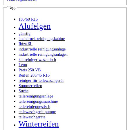
Tags
185/60 R15
Alufelgen
günstig
hochdruck reinigungskabine
Ibiza 6L
industrielle reinigungsanlage
industrielle reinigungsanlagen
kaltreiniger waschtisch
Leon
Preis 250 VB
Reifen 205/45 R16
reiniger für teilewaschgerät
Sommerreifen
Suche
teilereinigungsanlage
teilereinigungsmaschine
teilereinigungstisch
teilewaschgerät pumpe
teilewaschgeräte
Winterreifen