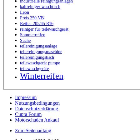
industrielle reinigungsanlagen
kaltreiniger waschtisch
Leon
Preis 250 VB
Reifen 205/45 R16
reiniger für teilewaschgerät
Sommerreifen
Suche
teilereinigungsanlage
teilereinigungsmaschine
teilereinigungstisch
teilewaschgerät pumpe
teilewaschgeräte
Winterreifen
Impressum
Nutzungsbedingungen
Datenschutzerklärung
Cupra Forum
Motorschaden Ankauf
Zum Seitenanfang