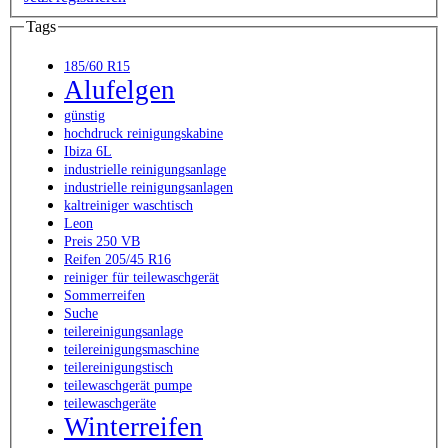
Tags
185/60 R15
Alufelgen
günstig
hochdruck reinigungskabine
Ibiza 6L
industrielle reinigungsanlage
industrielle reinigungsanlagen
kaltreiniger waschtisch
Leon
Preis 250 VB
Reifen 205/45 R16
reiniger für teilewaschgerät
Sommerreifen
Suche
teilereinigungsanlage
teilereinigungsmaschine
teilereinigungstisch
teilewaschgerät pumpe
teilewaschgeräte
Winterreifen