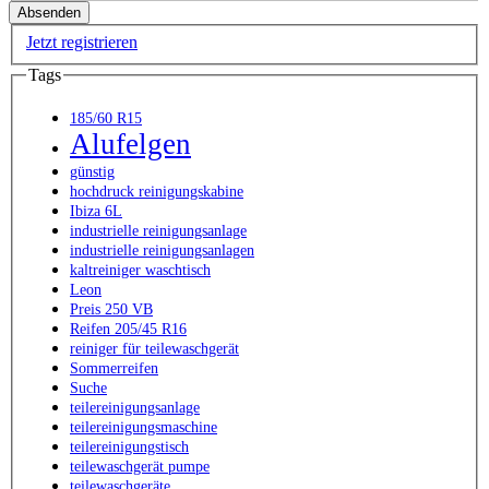
Jetzt registrieren
Tags
185/60 R15
Alufelgen
günstig
hochdruck reinigungskabine
Ibiza 6L
industrielle reinigungsanlage
industrielle reinigungsanlagen
kaltreiniger waschtisch
Leon
Preis 250 VB
Reifen 205/45 R16
reiniger für teilewaschgerät
Sommerreifen
Suche
teilereinigungsanlage
teilereinigungsmaschine
teilereinigungstisch
teilewaschgerät pumpe
teilewaschgeräte