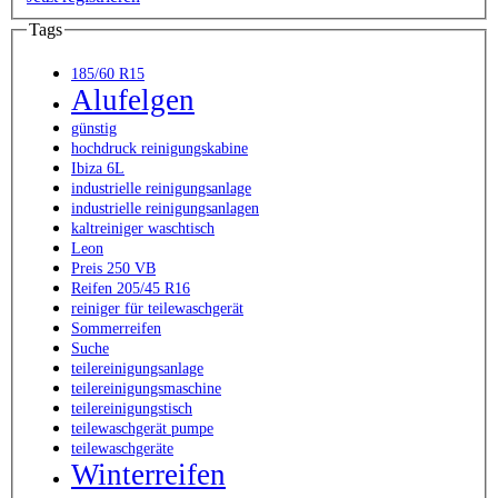
Tags
185/60 R15
Alufelgen
günstig
hochdruck reinigungskabine
Ibiza 6L
industrielle reinigungsanlage
industrielle reinigungsanlagen
kaltreiniger waschtisch
Leon
Preis 250 VB
Reifen 205/45 R16
reiniger für teilewaschgerät
Sommerreifen
Suche
teilereinigungsanlage
teilereinigungsmaschine
teilereinigungstisch
teilewaschgerät pumpe
teilewaschgeräte
Winterreifen