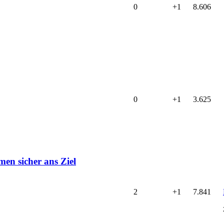
0
+1
8.606
0
+1
3.625
men sicher ans Ziel
2
+1
7.841