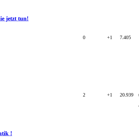
e jetzt tun!
0
+1
7.405
2
+1
20.939
tik !