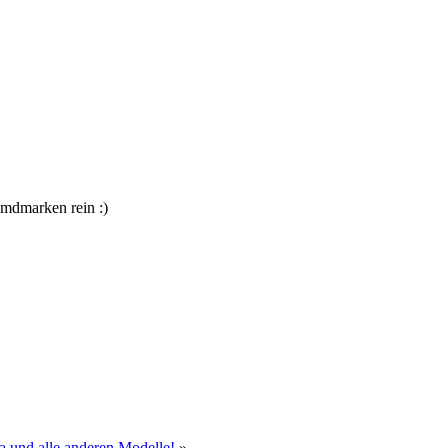
mdmarken rein :)
a und alle anderen Modelle!
»