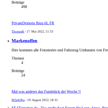
Beiträge
498
PrivateDemons Ibiza 6L FR
ThomasK
-
17. Mai 2022, 11:55
Markenoffen
Hier kommen alle Fotostories und Fahrzeug Umbauten von Fre
Themen
4
Beiträge
24
Mal was anderes das Fundstück der Woche !!
M3phi$to
-
19. August 2022, 18:31
SEATemotion.de - Das große Seat-Forum für Leon, Ateca, Ibiz