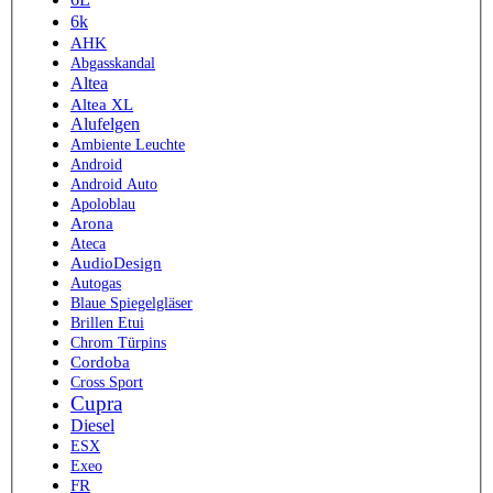
6k
AHK
Abgasskandal
Altea
Altea XL
Alufelgen
Ambiente Leuchte
Android
Android Auto
Apoloblau
Arona
Ateca
AudioDesign
Autogas
Blaue Spiegelgläser
Brillen Etui
Chrom Türpins
Cordoba
Cross Sport
Cupra
Diesel
ESX
Exeo
FR