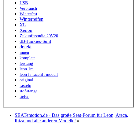
USB
Verbrauch
Winterfest
Winterreifen
XL
Xenon
Zukunftsstudie 20V20
dB-Junkies-Suhl
defekt
innen
komplett
leistung
leon 1m
leon fr facelift modell
original
rasseln
stoßstange
tiefer
SEATemotion.de - Das große Seat-Forum für Leon, Ateca,
Ibiza und alle anderen Modelle!
»