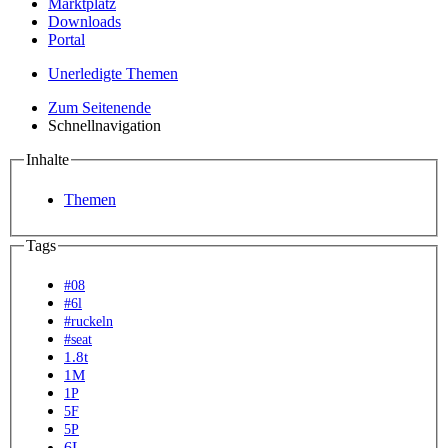
Marktplatz
Downloads
Portal
Unerledigte Themen
Zum Seitenende
Schnellnavigation
Inhalte
Themen
Tags
#08
#6l
#ruckeln
#seat
1.8t
1M
1P
5F
5P
6L