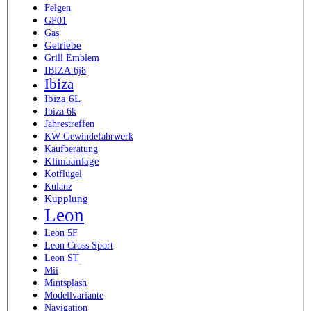
Felgen
GP01
Gas
Getriebe
Grill Emblem
IBIZA 6j8
Ibiza
Ibiza 6L
Ibiza 6k
Jahrestreffen
KW Gewindefahrwerk
Kaufberatung
Klimaanlage
Kotflügel
Kulanz
Kupplung
Leon
Leon 5F
Leon Cross Sport
Leon ST
Mii
Mintsplash
Modellvariante
Navigation