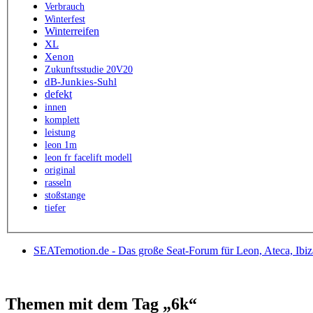
Verbrauch
Winterfest
Winterreifen
XL
Xenon
Zukunftsstudie 20V20
dB-Junkies-Suhl
defekt
innen
komplett
leistung
leon 1m
leon fr facelift modell
original
rasseln
stoßstange
tiefer
SEATemotion.de - Das große Seat-Forum für Leon, Ateca, Ibiz
Themen mit dem Tag „6k“