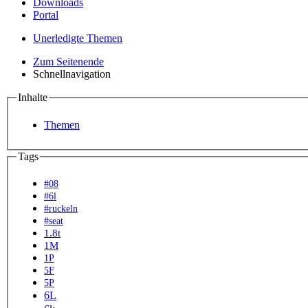
Downloads
Portal
Unerledigte Themen
Zum Seitenende
Schnellnavigation
Inhalte
Themen
Tags
#08
#6l
#ruckeln
#seat
1.8t
1M
1P
5F
5P
6L