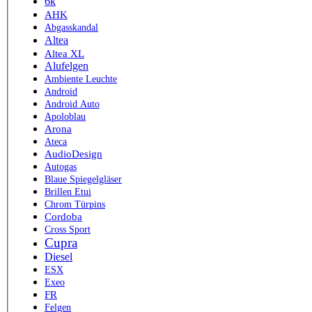
6k
AHK
Abgasskandal
Altea
Altea XL
Alufelgen
Ambiente Leuchte
Android
Android Auto
Apoloblau
Arona
Ateca
AudioDesign
Autogas
Blaue Spiegelgläser
Brillen Etui
Chrom Türpins
Cordoba
Cross Sport
Cupra
Diesel
ESX
Exeo
FR
Felgen