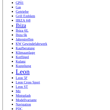
GP01
Gas
Getriebe
Grill Emblem
IBIZA 6j8
Ibiza
Ibiza 6L
Ibiza 6k
Jahrestreffen
KW Gewindefahrwerk
Kaufberatung
Klimaanlage
Kotflügel
Kulanz
Kupplung
Leon
Leon 5F
Leon Cross Sport
Leon ST
Mii
Mintsplash
Modellvariante
Navigation
PDC