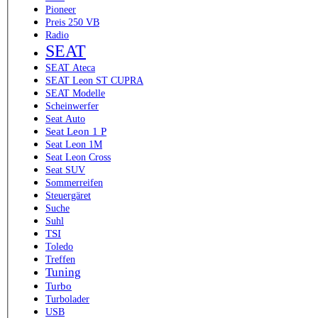
Pioneer
Preis 250 VB
Radio
SEAT
SEAT Ateca
SEAT Leon ST CUPRA
SEAT Modelle
Scheinwerfer
Seat Auto
Seat Leon 1 P
Seat Leon 1M
Seat Leon Cross
Seat SUV
Sommerreifen
Steuergäret
Suche
Suhl
TSI
Toledo
Treffen
Tuning
Turbo
Turbolader
USB