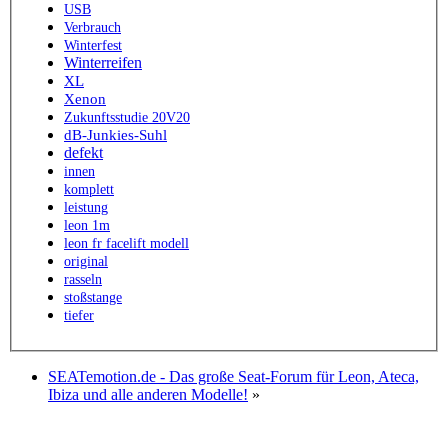
USB
Verbrauch
Winterfest
Winterreifen
XL
Xenon
Zukunftsstudie 20V20
dB-Junkies-Suhl
defekt
innen
komplett
leistung
leon 1m
leon fr facelift modell
original
rasseln
stoßstange
tiefer
SEATemotion.de - Das große Seat-Forum für Leon, Ateca,
Ibiza und alle anderen Modelle!
»