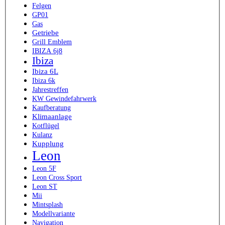
Felgen
GP01
Gas
Getriebe
Grill Emblem
IBIZA 6j8
Ibiza
Ibiza 6L
Ibiza 6k
Jahrestreffen
KW Gewindefahrwerk
Kaufberatung
Klimaanlage
Kotflügel
Kulanz
Kupplung
Leon
Leon 5F
Leon Cross Sport
Leon ST
Mii
Mintsplash
Modellvariante
Navigation