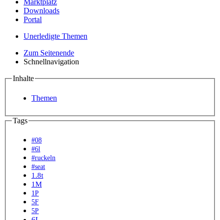
Marktplatz
Downloads
Portal
Unerledigte Themen
Zum Seitenende
Schnellnavigation
Inhalte
Themen
Tags
#08
#6l
#ruckeln
#seat
1.8t
1M
1P
5F
5P
6L