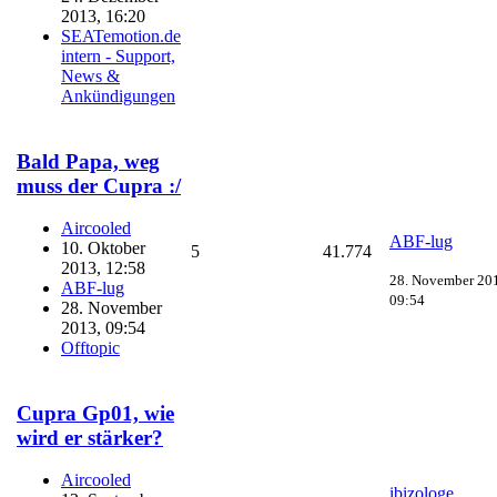
2013, 16:20
SEATemotion.de
intern - Support,
News &
Ankündigungen
Bald Papa, weg
muss der Cupra :/
Aircooled
ABF-lug
10. Oktober
5
41.774
2013, 12:58
28. November 20
ABF-lug
09:54
28. November
2013, 09:54
Offtopic
Cupra Gp01, wie
wird er stärker?
Aircooled
ibizologe