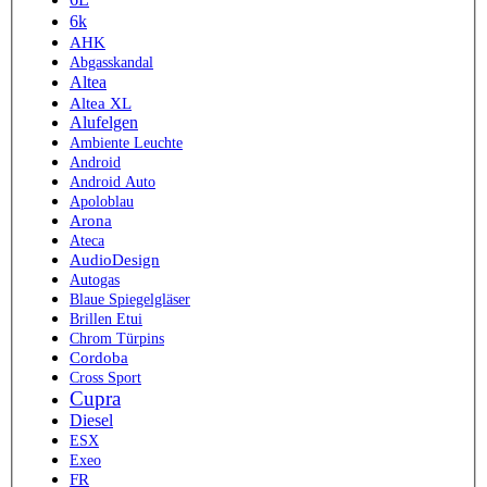
6k
AHK
Abgasskandal
Altea
Altea XL
Alufelgen
Ambiente Leuchte
Android
Android Auto
Apoloblau
Arona
Ateca
AudioDesign
Autogas
Blaue Spiegelgläser
Brillen Etui
Chrom Türpins
Cordoba
Cross Sport
Cupra
Diesel
ESX
Exeo
FR