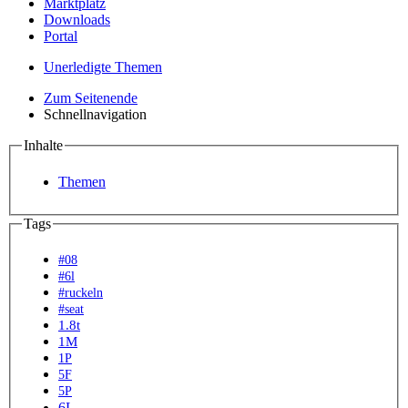
Marktplatz
Downloads
Portal
Unerledigte Themen
Zum Seitenende
Schnellnavigation
Inhalte
Themen
Tags
#08
#6l
#ruckeln
#seat
1.8t
1M
1P
5F
5P
6L