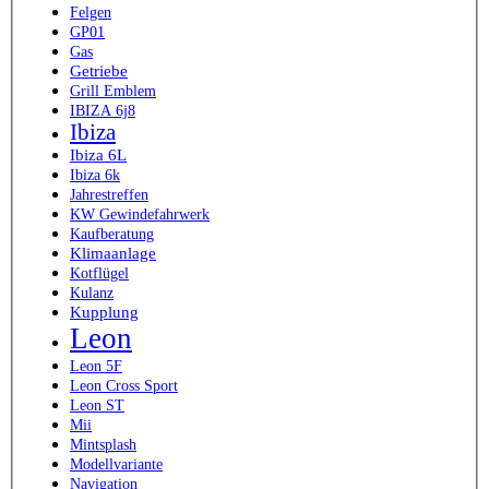
Felgen
GP01
Gas
Getriebe
Grill Emblem
IBIZA 6j8
Ibiza
Ibiza 6L
Ibiza 6k
Jahrestreffen
KW Gewindefahrwerk
Kaufberatung
Klimaanlage
Kotflügel
Kulanz
Kupplung
Leon
Leon 5F
Leon Cross Sport
Leon ST
Mii
Mintsplash
Modellvariante
Navigation