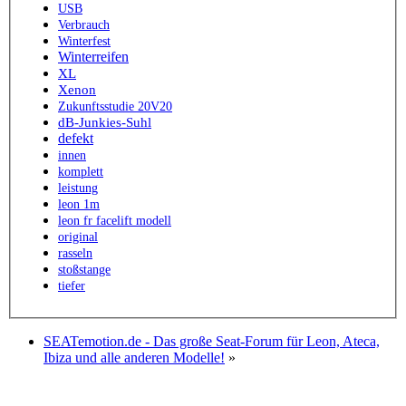
USB
Verbrauch
Winterfest
Winterreifen
XL
Xenon
Zukunftsstudie 20V20
dB-Junkies-Suhl
defekt
innen
komplett
leistung
leon 1m
leon fr facelift modell
original
rasseln
stoßstange
tiefer
SEATemotion.de - Das große Seat-Forum für Leon, Ateca,
Ibiza und alle anderen Modelle!
»