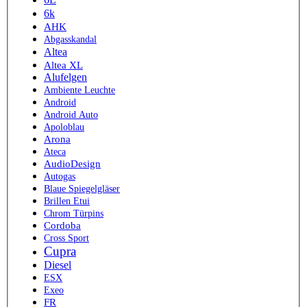
6k
AHK
Abgasskandal
Altea
Altea XL
Alufelgen
Ambiente Leuchte
Android
Android Auto
Apoloblau
Arona
Ateca
AudioDesign
Autogas
Blaue Spiegelgläser
Brillen Etui
Chrom Türpins
Cordoba
Cross Sport
Cupra
Diesel
ESX
Exeo
FR