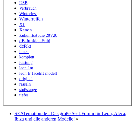
USB
Verbrauch
Winterfest
Winterreifen
XL
Xenon
Zukunftsstudie 20V20
dB-Junkies-Suhl
defekt
innen
komplett
leistung
leon 1m
leon fr facelift modell
original
rasseln
stoßstange
tiefer
SEATemotion.de - Das große Seat-Forum für Leon, Ateca,
Ibiza und alle anderen Modelle!
»