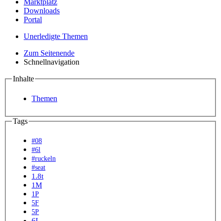
Marktplatz
Downloads
Portal
Unerledigte Themen
Zum Seitenende
Schnellnavigation
Inhalte
Themen
Tags
#08
#6l
#ruckeln
#seat
1.8t
1M
1P
5F
5P
6L