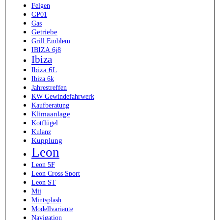
Felgen
GP01
Gas
Getriebe
Grill Emblem
IBIZA 6j8
Ibiza
Ibiza 6L
Ibiza 6k
Jahrestreffen
KW Gewindefahrwerk
Kaufberatung
Klimaanlage
Kotflügel
Kulanz
Kupplung
Leon
Leon 5F
Leon Cross Sport
Leon ST
Mii
Mintsplash
Modellvariante
Navigation