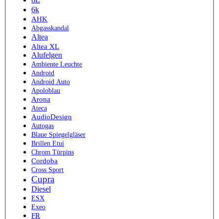
6k
AHK
Abgasskandal
Altea
Altea XL
Alufelgen
Ambiente Leuchte
Android
Android Auto
Apoloblau
Arona
Ateca
AudioDesign
Autogas
Blaue Spiegelgläser
Brillen Etui
Chrom Türpins
Cordoba
Cross Sport
Cupra
Diesel
ESX
Exeo
FR