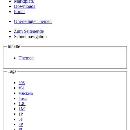
Marktplatz
Downloads
Portal
Unerledigte Themen
Zum Seitenende
Schnellnavigation
Inhalte
Themen
Tags
#08
#6l
#ruckeln
#seat
1.8t
1M
1P
5F
5P
6L