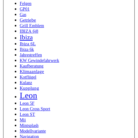
Felgen
GP01
Gas
Getriebe
Grill Emblem
IBIZA 6j8
Ibiza
Ibiza 6L
Ibiza 6k
Jahrestreffen
KW Gewindefahrwerk
Kaufberatung
Klimaanlage
Kotflügel
Kulanz
Kupplung
Leon
Leon 5F
Leon Cross Sport
Leon ST
Mii
Mintsplash
Modellvariante
Navigation