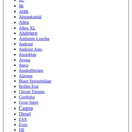
6k
AHK
Abgasskandal
Altea
Altea XL
Alufelgen
Ambiente Leuchte
Android
Android Auto
Apoloblau
Arona
Ateca
AudioDesign
Autogas
Blaue Spiegelgläser
Brillen Etui
Chrom Türpins
Cordoba
Cross Sport
Cupra
Diesel
ESX
Exeo
FR