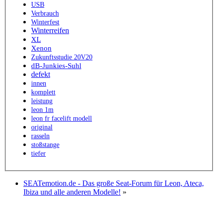
USB
Verbrauch
Winterfest
Winterreifen
XL
Xenon
Zukunftsstudie 20V20
dB-Junkies-Suhl
defekt
innen
komplett
leistung
leon 1m
leon fr facelift modell
original
rasseln
stoßstange
tiefer
SEATemotion.de - Das große Seat-Forum für Leon, Ateca,
Ibiza und alle anderen Modelle!
»