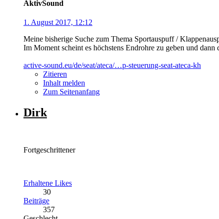
AktivSound
1. August 2017, 12:12
Meine bisherige Suche zum Thema Sportauspuff / Klappenauspuf
Im Moment scheint es höchstens Endrohre zu geben und dann d
active-sound.eu/de/seat/ateca/…p-steuerung-seat-ateca-kh
Zitieren
Inhalt melden
Zum Seitenanfang
Dirk
Fortgeschrittener
Erhaltene Likes
30
Beiträge
357
Geschlecht