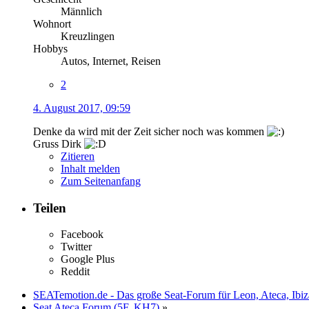
Männlich
Wohnort
Kreuzlingen
Hobbys
Autos, Internet, Reisen
2
4. August 2017, 09:59
Denke da wird mit der Zeit sicher noch was kommen
Gruss Dirk
Zitieren
Inhalt melden
Zum Seitenanfang
Teilen
Facebook
Twitter
Google Plus
Reddit
SEATemotion.de - Das große Seat-Forum für Leon, Ateca, Ibiz
Seat Ateca Forum (5F, KH7)
»